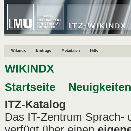
Wikindx
Einträge
Metadaten
Hilfe
WIKINDX
Startseite
Neuigkeite
ITZ-Katalog
Das IT-Zentrum Sprach- 
verfügt über einen
eigen