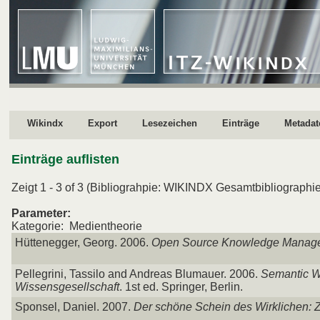
Wikindx
Export
Lesezeichen
Einträge
Metadat
Einträge auflisten
Zeigt 1 - 3 of 3 (Bibliograhpie: WIKINDX Gesamtbibliographie
Parameter:
Kategorie: Medientheorie
Hüttenegger, Georg. 2006.
Open Source Knowledge Manag
Pellegrini, Tassilo and Andreas Blumauer. 2006.
Semantic W
Wissensgesellschaft
. 1st ed. Springer, Berlin.
Sponsel, Daniel. 2007.
Der schöne Schein des Wirklichen: Zu